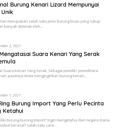
al Burung Kenari Lizard Mempunyai
 Unik
nari merupakan salah satu jenis burung kicau yang cukup
an banyak diminati oleh…
ember 2, 2021
 Mengatasai Suara Kenari Yang Serak
Pemula
i Suara Kenari Yang Serak, Sebagai pemilik/ pemelihara
nari, pastinya Anda menginginkan burung kenari…
ember 1, 2021
ing Burung Import Yang Perlu Pecinta
 Ketahui
liki burung-burung import? Ingin mengetahui dari negara mana
sebut berasal? salah satu cara…