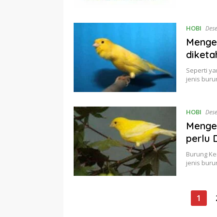
HOBI
Des
Mengen
diketa
Seperti ya
jenis bur
HOBI
Des
Mengen
perlu 
Burung Ke
jenis buru
Paginasi
1
pos