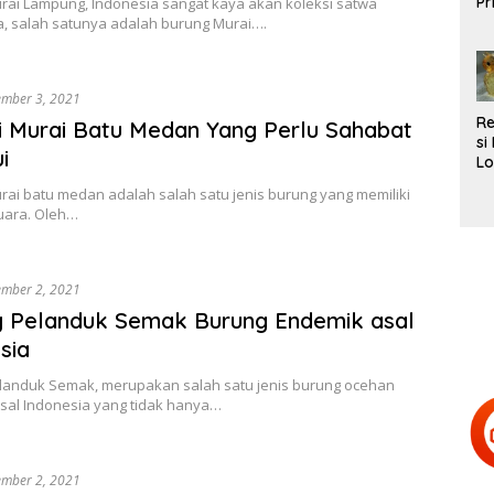
Pr
rai Lampung, Indonesia sangat kaya akan koleksi satwa
L
, salah satunya adalah burung Murai….
Te
ember 3, 2021
R
iri Murai Batu Medan Yang Perlu Sahabat
si
i
Lo
Be
ai batu medan adalah salah satu jenis burung yang memiliki
d
suara. Oleh…
H
Te
ember 2, 2021
g Pelanduk Semak Burung Endemik asal
sia
landuk Semak, merupakan salah satu jenis burung ocehan
sal Indonesia yang tidak hanya…
ember 2, 2021