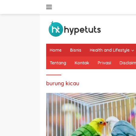
Langsung
ke
konten
Home
Bisnis
Health and Lifestyle
Tentang
Kontak
Privasi
Disclai
burung kicau