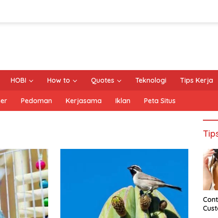
HOBI
How to
Quotes
Teknologi
Tips Kerja
mer
Pedoman
Kerjasama
Iklan
Peta Situs
Tip
Cont
Cust