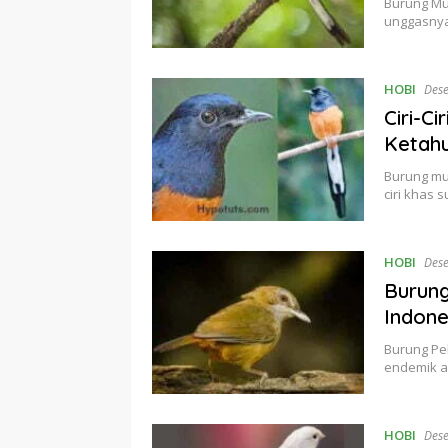
Burung Mu
unggasnya
HOBI
Des
Ciri-C
Ketahu
Burung mur
ciri khas 
HOBI
Des
Burun
Indone
Burung Pe
endemik a
HOBI
Des