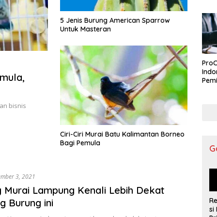
5 Jenis Burung American Sparrow
Untuk Masteran
ProC
Indo
mula,
Pemi
an bisnis
Ciri-Ciri Murai Batu Kalimantan Borneo
Bagi Pemula
G
ember 3, 2021
 Murai Lampung Kenali Lebih Dekat
R
g Burung ini
si