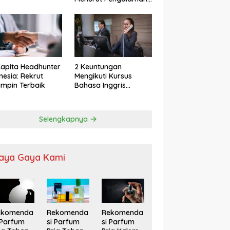
apita Headhunter
2 Keuntungan
nesia: Rekrut
Mengikuti Kursus
mpin Terbaik
Bahasa Inggris
Karyawan
Selengkapnya
aya Gaya Kami
ekomenda
Rekomenda
Rekomenda
 Parfum
si Parfum
si Parfum