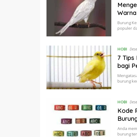
Mengen
Warna
Burung Ke
populer d
HOBI
Des
7 Tips
bagi 
Mengatasa
burung ke
HOBI
Des
Kode R
Burung
Anda memi
burung ter