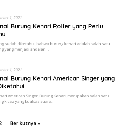
ember 1, 2021
al Burung Kenari Roller yang Perlu
hui
ng sudah diketahui, bahwa burung kenari adalah salah satu
ung yang menjadi andalan…
ember 1, 2021
al Burung Kenari American Singer yang
Diketahui
nari American Singer, Burung Kenari, merupakan salah satu
ng kicau yang kualitas suara…
2
Berikutnya »