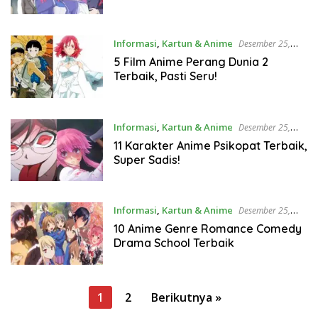
Informasi
,
Kartun & Anime
Desember 25,
2021
5 Film Anime Perang Dunia 2
Terbaik, Pasti Seru!
Informasi
,
Kartun & Anime
Desember 25,
2021
11 Karakter Anime Psikopat Terbaik,
Super Sadis!
Informasi
,
Kartun & Anime
Desember 25,
2021
10 Anime Genre Romance Comedy
Drama School Terbaik
Paginasi
1
2
Berikutnya »
pos