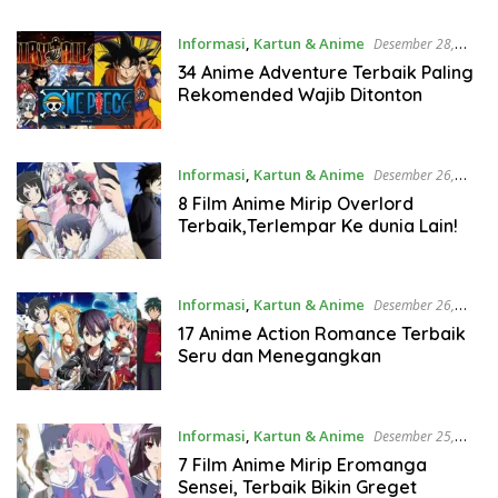
Informasi
,
Kartun & Anime
Desember 28,
2021
34 Anime Adventure Terbaik Paling
Rekomended Wajib Ditonton
Informasi
,
Kartun & Anime
Desember 26,
2021
8 Film Anime Mirip Overlord
Terbaik,Terlempar Ke dunia Lain!
Informasi
,
Kartun & Anime
Desember 26,
2021
17 Anime Action Romance Terbaik
Seru dan Menegangkan
Informasi
,
Kartun & Anime
Desember 25,
2021
7 Film Anime Mirip Eromanga
Sensei, Terbaik Bikin Greget