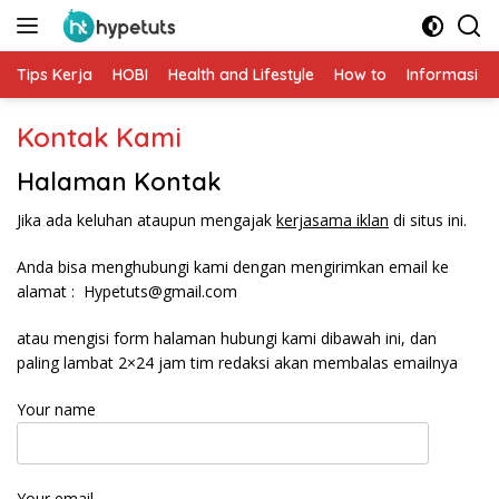
Langsung
ke
konten
Tips Kerja
HOBI
Health and Lifestyle
How to
Informasi
Kontak Kami
Halaman Kontak
Jika ada keluhan ataupun mengajak
kerjasama iklan
di situs ini.
Anda bisa menghubungi kami dengan mengirimkan email ke
alamat : Hypetuts@gmail.com
atau mengisi form halaman hubungi kami dibawah ini, dan
paling lambat 2×24 jam tim redaksi akan membalas emailnya
Your name
Your email