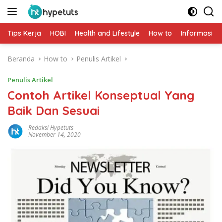
Langsung
ke
konten
Tips Kerja
HOBI
Health and Lifestyle
How to
Informasi
Beranda
How to
Penulis Artikel
Penulis Artikel
Contoh Artikel Konseptual Yang
Baik Dan Sesuai
Redaksi Hypetuts
November 14, 2020