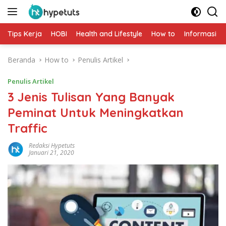
Langsung
ke
konten
Tips Kerja
HOBI
Health and Lifestyle
How to
Informasi
Beranda
How to
Penulis Artikel
Penulis Artikel
3 Jenis Tulisan Yang Banyak
Peminat Untuk Meningkatkan
Traffic
Redaksi Hypetuts
Januari 21, 2020