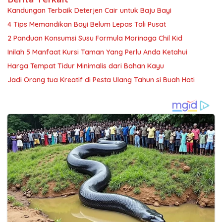
Kandungan Terbaik Deterjen Cair untuk Baju Bayi
4 Tips Memandikan Bayi Belum Lepas Tali Pusat
2 Panduan Konsumsi Susu Formula Morinaga Chil Kid
Inilah 5 Manfaat Kursi Taman Yang Perlu Anda Ketahui
Harga Tempat Tidur Minimalis dari Bahan Kayu
Jadi Orang tua Kreatif di Pesta Ulang Tahun si Buah Hati