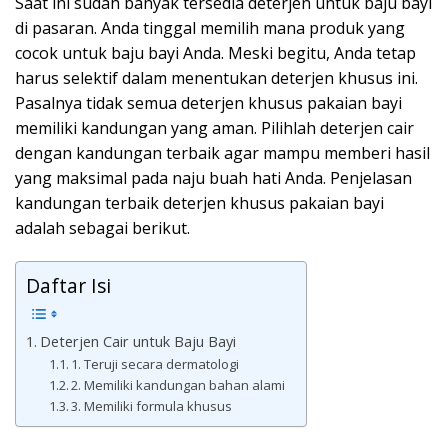
Saat ini sudah banyak tersedia deterjen untuk baju bayi
di pasaran. Anda tinggal memilih mana produk yang
cocok untuk baju bayi Anda. Meski begitu, Anda tetap
harus selektif dalam menentukan deterjen khusus ini.
Pasalnya tidak semua deterjen khusus pakaian bayi
memiliki kandungan yang aman. Pilihlah deterjen cair
dengan kandungan terbaik agar mampu memberi hasil
yang maksimal pada naju buah hati Anda. Penjelasan
kandungan terbaik deterjen khusus pakaian bayi
adalah sebagai berikut.
Daftar Isi
Deterjen Cair untuk Baju Bayi
1. Teruji secara dermatologi
2. Memiliki kandungan bahan alami
3. Memiliki formula khusus