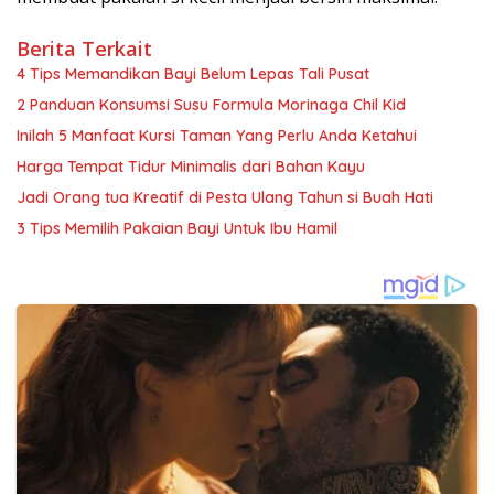
Berita Terkait
4 Tips Memandikan Bayi Belum Lepas Tali Pusat
2 Panduan Konsumsi Susu Formula Morinaga Chil Kid
Inilah 5 Manfaat Kursi Taman Yang Perlu Anda Ketahui
Harga Tempat Tidur Minimalis dari Bahan Kayu
Jadi Orang tua Kreatif di Pesta Ulang Tahun si Buah Hati
3 Tips Memilih Pakaian Bayi Untuk Ibu Hamil