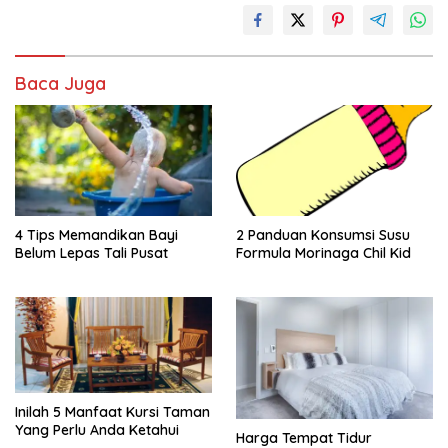
Baca Juga
4 Tips Memandikan Bayi
2 Panduan Konsumsi Susu
Belum Lepas Tali Pusat
Formula Morinaga Chil Kid
Inilah 5 Manfaat Kursi Taman
Yang Perlu Anda Ketahui
Harga Tempat Tidur