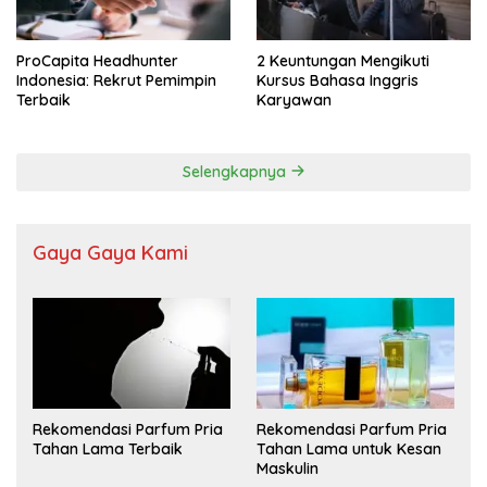
ProCapita Headhunter
2 Keuntungan Mengikuti
Indonesia: Rekrut Pemimpin
Kursus Bahasa Inggris
Terbaik
Karyawan
Selengkapnya
Gaya Gaya Kami
Rekomendasi Parfum Pria
Rekomendasi Parfum Pria
Tahan Lama Terbaik
Tahan Lama untuk Kesan
Maskulin