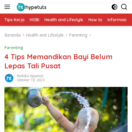
Langsung
ke
konten
Tips Kerja
HOBI
Health and Lifestyle
How to
Informasi
Beranda
Health and Lifestyle
Parenting
Parenting
4 Tips Memandikan Bayi Belum
Lepas Tali Pusat
Redaksi Hypetuts
Oktober 18, 2023