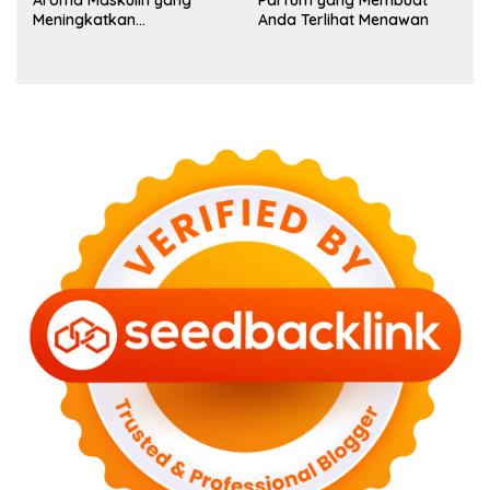
Aroma Maskulin yang
Parfum yang Membuat
Meningkatkan
Anda Terlihat Menawan
Kepercayaan Diri