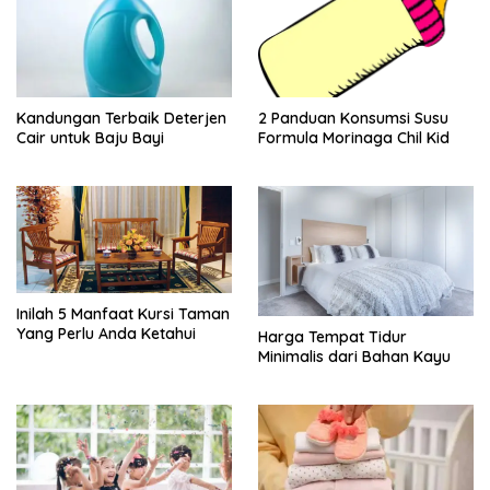
Kandungan Terbaik Deterjen
2 Panduan Konsumsi Susu
Cair untuk Baju Bayi
Formula Morinaga Chil Kid
Inilah 5 Manfaat Kursi Taman
Yang Perlu Anda Ketahui
Harga Tempat Tidur
Minimalis dari Bahan Kayu