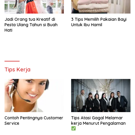
Jadi Orang tua Kreatif di
3 Tips Memilih Pakaian Bayi
Pesta Ulang Tahun si Buah
Untuk Ibu Hamil
Hati
Tips Kerja
Contoh Pentingnya Customer
Tips Atasi Gagal Melamar
Service
kerja Menurut Pengalaman