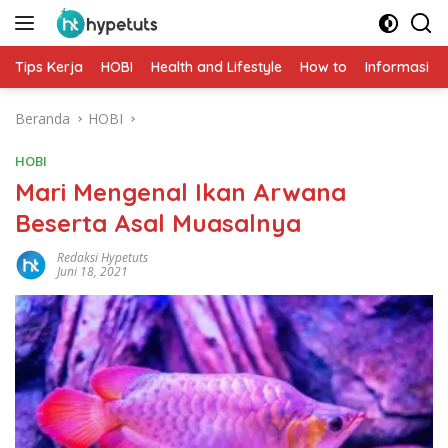
Langsung
ke
konten
Tips Kerja
HOBI
Health and Lifestyle
How to
Informasi
Beranda
HOBI
HOBI
Mari Mengenal Ikan Arwana
Beserta Asal Muasalnya
Redaksi Hypetuts
Juni 18, 2021