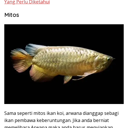
Yang Perlu Diketahui
Mitos
Sama seperti mitos ikan koi, arwana dianggap sebagi
ikan pembawa keberuntungan. Jika anda berniat
memelihara Arwana maka anda harus menyiapkan