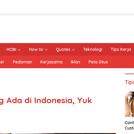
HOBI
How to
Quotes
Teknologi
Tips Kerja
mer
Pedoman
Kerjasama
Iklan
Peta Situs
Tip
g Ada di Indonesia, Yuk
Cont
Cust