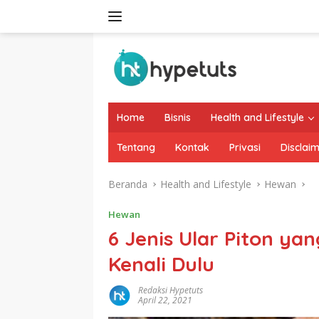
Langsung
ke
konten
Home
Bisnis
Health and Lifestyle
Tentang
Kontak
Privasi
Disclai
Beranda
Health and Lifestyle
Hewan
Hewan
6 Jenis Ular Piton yan
Kenali Dulu
Redaksi Hypetuts
April 22, 2021