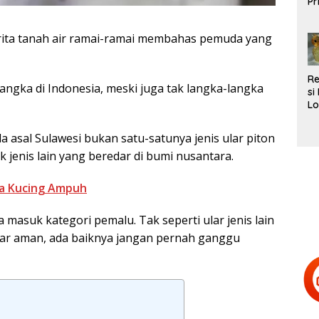
Pr
L
Te
erita tanah air ramai-ramai membahas pemuda yang
R
angka di Indonesia, meski juga tak langka-langka
si
Lo
Be
d
asal Sulawesi bukan satu-satunya jenis ular piton
H
k jenis lain yang beredar di bumi nusantara.
Te
da Kucing Ampuh
 masuk kategori pemalu. Tak seperti ular jenis lain
Biar aman, ada baiknya jangan pernah ganggu