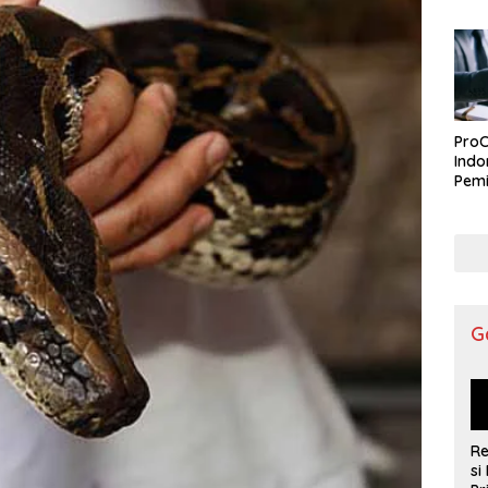
ProC
Indo
Pemi
G
R
si