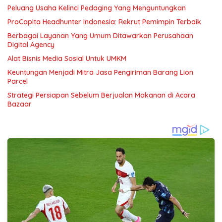
Peluang Usaha Kelinci Pedaging Yang Menguntungkan
ProCapita Headhunter Indonesia: Rekrut Pemimpin Terbaik
Berbagai Layanan Yang Umum Ditawarkan Perusahaan
Digital Agency
Alat Bisnis Media Sosial Untuk UMKM
Keuntungan Menjadi Mitra Jasa Pengiriman Barang Lion
Parcel
Strategi Persiapan Sebelum Berjualan Makanan di Acara
Bazaar