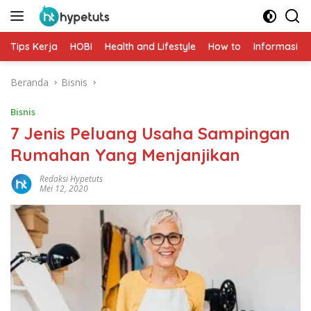
Langsung
ke
konten
Tips Kerja
HOBI
Health and Lifestyle
How to
Informasi
Beranda
Bisnis
Bisnis
7 Jenis Peluang Usaha Sampingan
Rumahan Yang Menjanjikan
Redaksi Hypetuts
Mei 12, 2020