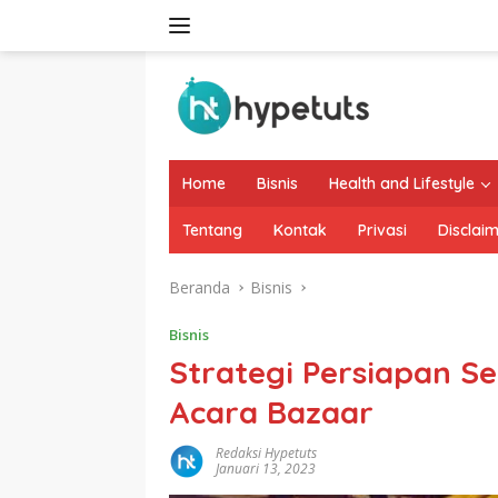
Langsung
ke
konten
Home
Bisnis
Health and Lifestyle
Tentang
Kontak
Privasi
Disclai
Beranda
Bisnis
Bisnis
Strategi Persiapan S
Acara Bazaar
Redaksi Hypetuts
Januari 13, 2023