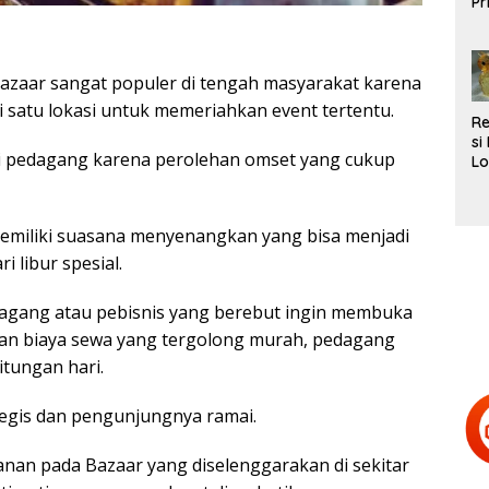
Pr
L
Te
Bazaar sangat populer di tengah masyarakat karena
di satu lokasi untuk memeriahkan event tertentu.
R
si
i pedagang karena perolehan omset yang cukup
Lo
Be
d
H
emiliki suasana menyenangkan yang bisa menjadi
Te
i libur spesial.
dagang atau pebisnis yang berebut ingin membuka
gan biaya sewa yang tergolong murah, pedagang
tungan hari.
ategis dan pengunjungnya ramai.
kanan pada Bazaar yang diselenggarakan di sekitar