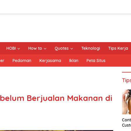
HOBI
How to
Quotes
Teknologi
Tips Kerja
mer
Pedoman
Kerjasama
Iklan
Peta Situs
Tip
ebelum Berjualan Makanan di
Cont
Cust