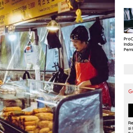
ProC
Indo
Pemi
G
R
si