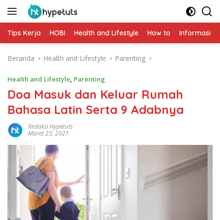
Langsung
ke
konten
Tips Kerja
HOBI
Health and Lifestyle
How to
Informasi
Beranda
Health and Lifestyle
Parenting
Health and Lifestyle
,
Parenting
Doa Masuk dan Keluar Rumah
Bahasa Latin Serta 9 Adabnya
Redaksi Hypetuts
Maret 23, 2021