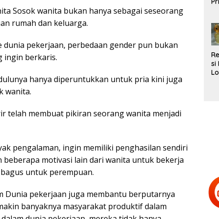
Pr
nita Sosok wanita bukan hanya sebagai seseorang
L
Te
an rumah dan keluarga.
ke dunia pekerjaan, perbedaan gender pun bukan
R
 ingin berkaris.
si
Lo
 dulunya hanya diperuntukkan untuk pria kini juga
Be
d
k wanita.
H
Te
ir telah membuat pikiran seorang wanita menjadi
nyak pengalaman, ingin memiliki penghasilan sendiri
eberapa motivasi lain dari wanita untuk bekerja
g bagus untuk perempuan.
am Dunia pekerjaan juga membantu berputarnya
akin banyaknya masyarakat produktif dalam
ir dalam dunia pekerjaan, mereka tidak hanya