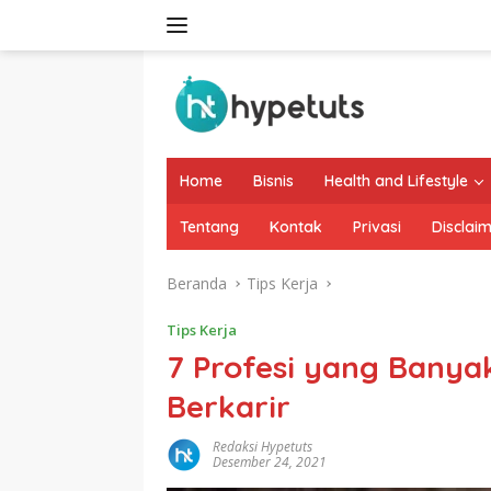
Langsung
ke
konten
Home
Bisnis
Health and Lifestyle
Tentang
Kontak
Privasi
Disclai
Beranda
Tips Kerja
Tips Kerja
7 Profesi yang Banya
Berkarir
Redaksi Hypetuts
Desember 24, 2021