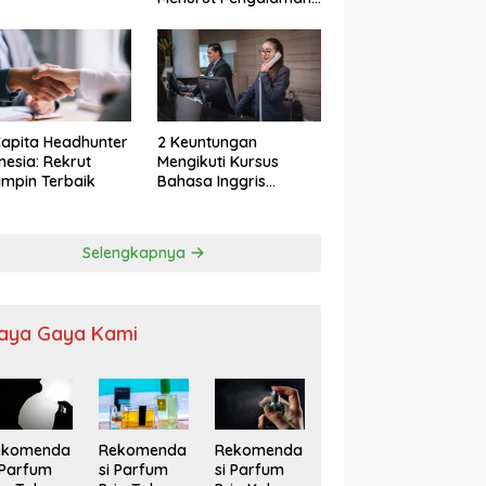
apita Headhunter
2 Keuntungan
nesia: Rekrut
Mengikuti Kursus
mpin Terbaik
Bahasa Inggris
Karyawan
Selengkapnya
aya Gaya Kami
ekomenda
Rekomenda
Rekomenda
 Parfum
si Parfum
si Parfum