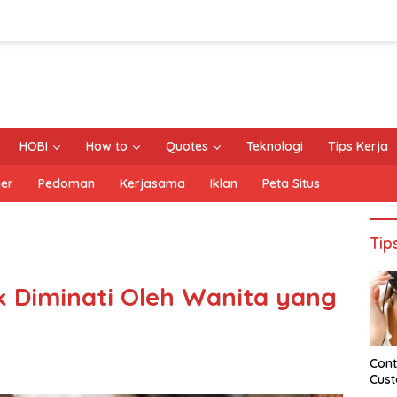
HOBI
How to
Quotes
Teknologi
Tips Kerja
mer
Pedoman
Kerjasama
Iklan
Peta Situs
Tip
k Diminati Oleh Wanita yang
Cont
Cust