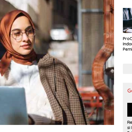
ProC
Indo
Pemi
G
R
si