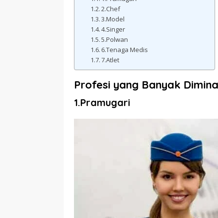
2.Chef
3.Model
4.Singer
5.Polwan
6.Tenaga Medis
7.Atlet
Profesi yang Banyak Dimina
1.Pramugari