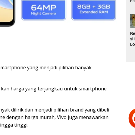
Pr
L
Te
R
si
Lo
Be
d
H
Te
smartphone yang menjadi pilihan banyak
arkan harga yang terjangkau untuk smartphone
k dilirik dan menjadi pilihan brand yang dibeli
hone dengan harga murah, Vivo juga menawarkan
ngga tinggi.