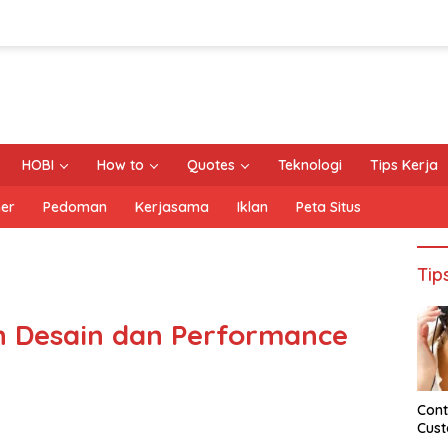
HOBI
How to
Quotes
Teknologi
Tips Kerja
mer
Pedoman
Kerjasama
Iklan
Peta Situs
Tip
n Desain dan Performance
Cont
Cust