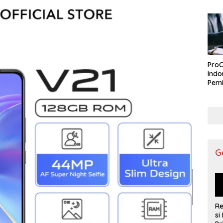
ProC
Indo
Pemi
G
R
si