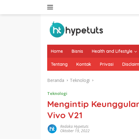
Langsung
ke
konten
Home
Bisnis
Health and Lifestyle
Tentang
Kontak
Privasi
Disclai
Beranda
Teknologi
Teknologi
Mengintip Keunggula
Vivo V21
Redaksi Hypetuts
Oktober 19, 2022