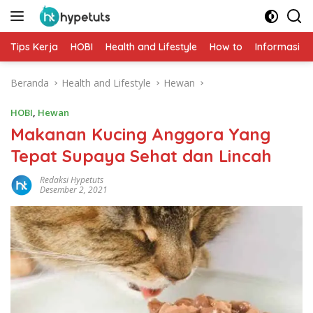
Langsung
ke
konten
Tips Kerja
HOBI
Health and Lifestyle
How to
Informasi
Beranda
Health and Lifestyle
Hewan
HOBI
,
Hewan
Makanan Kucing Anggora Yang
Tepat Supaya Sehat dan Lincah
Redaksi Hypetuts
Desember 2, 2021