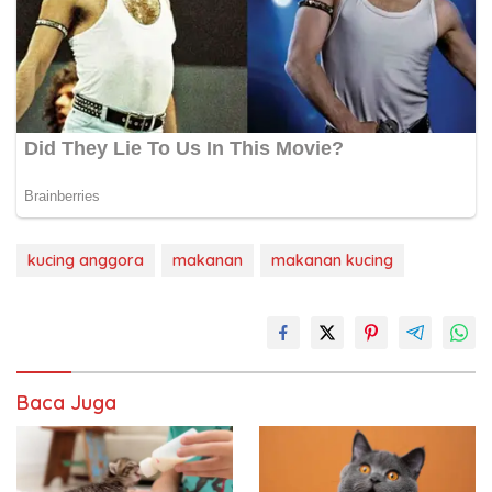
kucing anggora
makanan
makanan kucing
Baca Juga