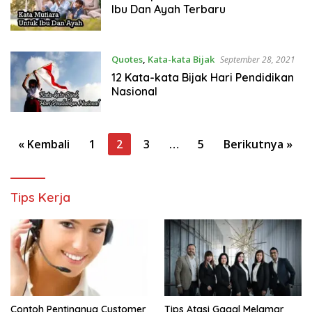
Ibu Dan Ayah Terbaru
Quotes
,
Kata-kata Bijak
September 28, 2021
12 Kata-kata Bijak Hari Pendidikan
Nasional
Paginasi
« Kembali
1
2
3
…
5
Berikutnya »
pos
Tips Kerja
Contoh Pentingnya Customer
Tips Atasi Gagal Melamar