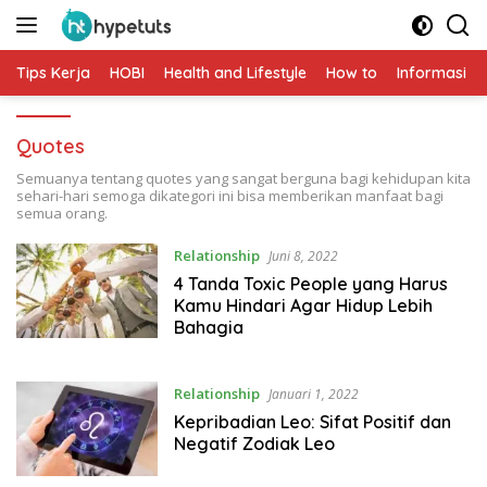
Langsung
ke
konten
Tips Kerja
HOBI
Health and Lifestyle
How to
Informasi
Quotes
Semuanya tentang quotes yang sangat berguna bagi kehidupan kita
sehari-hari semoga dikategori ini bisa memberikan manfaat bagi
semua orang.
Relationship
Juni 8, 2022
4 Tanda Toxic People yang Harus
Kamu Hindari Agar Hidup Lebih
Bahagia
Relationship
Januari 1, 2022
Kepribadian Leo: Sifat Positif dan
Negatif Zodiak Leo