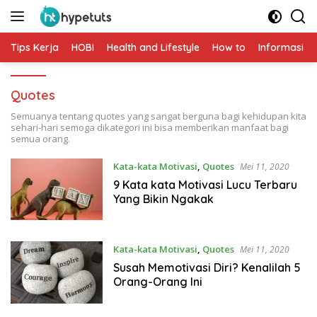
Langsung
ke
konten
Tips Kerja
HOBI
Health and Lifestyle
How to
Informasi
Quotes
Semuanya tentang quotes yang sangat berguna bagi kehidupan kita
sehari-hari semoga dikategori ini bisa memberikan manfaat bagi
semua orang.
Kata-kata Motivasi
,
Quotes
Mei 11, 2020
9 Kata kata Motivasi Lucu Terbaru
Yang Bikin Ngakak
Kata-kata Motivasi
,
Quotes
Mei 11, 2020
Susah Memotivasi Diri? Kenalilah 5
Orang-Orang Ini