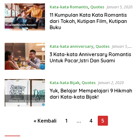
Kata-kata Romantis
,
Quotes
Januari 5, 2020
11 Kumpulan Kata Kata Romantis
dari Tokoh, Kutipan Film, Kutipan
Buku
Kata-kata anniversary
,
Quotes
Januari 5,
2020
3 Kata-kata Anniversary Romantis
Untuk Pacar,Istri Dan Suami
Kata-kata Bijak
,
Quotes
Januari 2, 2020
Yuk, Belajar Mempelajari 9 Hikmah
dari Kata-kata Bijak!
Paginasi
« Kembali
1
…
4
5
pos