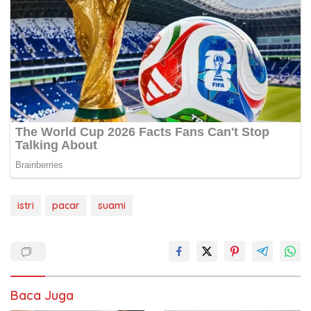
istri
pacar
suami
Baca Juga