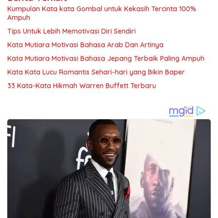
Kumpulan Kata kata Gombal untuk Kekasih Tercinta 100%
Ampuh
Tips Untuk Lebih Memotivasi Diri Sendiri
Kata Mutiara Motivasi Bahasa Arab Dan Artinya
Kata Mutiara Motivasi Bahasa Jepang Terbaik Paling Ampuh
Kata Kata Lucu Romantis Sehari-hari yang Bikin Baper
33 Kata-Kata Hikmah Warren Buffett Terbaru