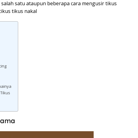
salah satu ataupun beberapa cara mengusir tikus
ikus tikus nakal
cing
nainya
 Tikus
 Lama