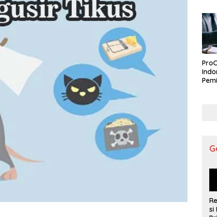
ProC
Indo
Pemi
G
R
si