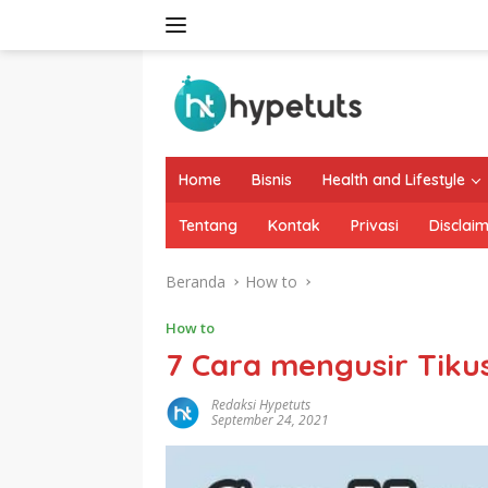
Langsung
ke
konten
Home
Bisnis
Health and Lifestyle
Tentang
Kontak
Privasi
Disclai
Beranda
How to
How to
7 Cara mengusir Tik
Redaksi Hypetuts
September 24, 2021