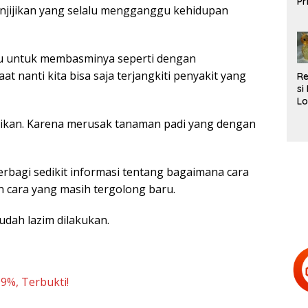
Pr
njijikan yang selalu mengganggu kehidupan
L
Te
tu untuk membasminya seperti dengan
t nanti kita bisa saja terjangkiti penyakit yang
R
si
Lo
Be
ugikan. Karena merusak tanaman padi yang dengan
d
H
Te
erbagi sedikit informasi tentang bagaimana cara
 cara yang masih tergolong baru.
udah lazim dilakukan.
9%, Terbukti!