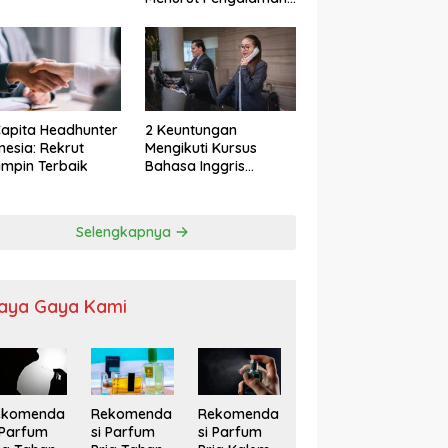
apita Headhunter
2 Keuntungan
nesia: Rekrut
Mengikuti Kursus
mpin Terbaik
Bahasa Inggris
Karyawan
Selengkapnya
aya Gaya Kami
ekomenda
Rekomenda
Rekomenda
 Parfum
si Parfum
si Parfum