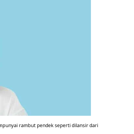
unyai rambut pendek seperti dilansir dari