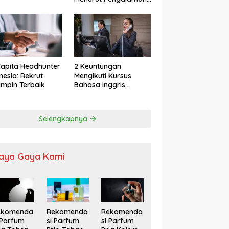
apita Headhunter
2 Keuntungan
nesia: Rekrut
Mengikuti Kursus
mpin Terbaik
Bahasa Inggris
Karyawan
Selengkapnya
aya Gaya Kami
ekomenda
Rekomenda
Rekomenda
 Parfum
si Parfum
si Parfum