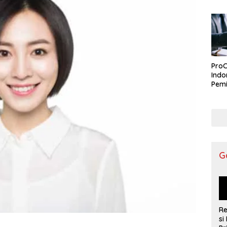
ProC
Indo
Pemi
G
R
si