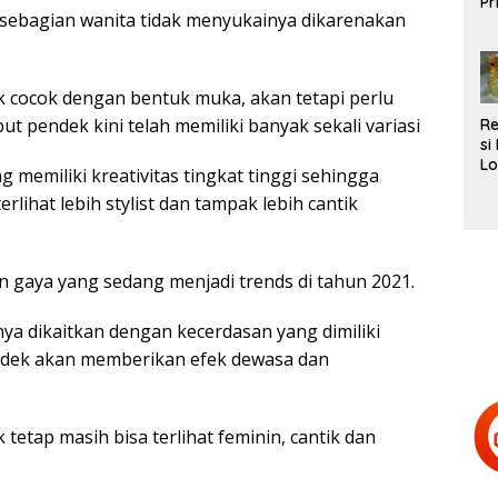
Pr
ebagian wanita tidak menyukainya dikarenakan
L
Te
k cocok dengan bentuk muka, akan tetapi perlu
 pendek kini telah memiliki banyak sekali variasi
R
si
Lo
g memiliki kreativitas tingkat tinggi sehingga
Be
ihat lebih stylist dan tampak lebih cantik
d
H
Te
 gaya yang sedang menjadi trends di tahun 2021.
a dikaitkan dengan kecerdasan yang dimiliki
ndek akan memberikan efek dewasa dan
etap masih bisa terlihat feminin, cantik dan