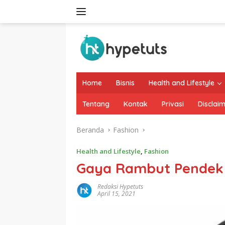
Langsung
ke
konten
Home
Bisnis
Health and Lifestyle
Tentang
Kontak
Privasi
Disclai
Beranda
Fashion
Health and Lifestyle
,
Fashion
Gaya Rambut Pendek 
Redaksi Hypetuts
April 15, 2021