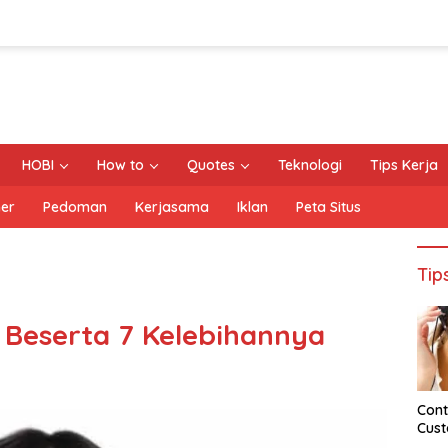
HOBI
How to
Quotes
Teknologi
Tips Kerja
mer
Pedoman
Kerjasama
Iklan
Peta Situs
Tip
Beserta 7 Kelebihannya
Cont
Cust