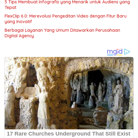
5 Tips Membuat Infografis yang Menarik untuk Audiens yang
Tepat
FlexClip 6.0: Merevolusi Pengeditan Video dengan Fitur Baru
yang Inovatif
Berbagai Layanan Yang Umum Ditawarkan Perusahaan
Digital Agency