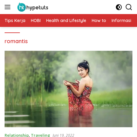
Langsung
ke
konten
Tips Kerja
HOBI
Health and Lifestyle
How to
Informasi
romantis
Relationship
,
Traveling
Juni 19, 2022