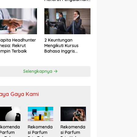
apita Headhunter
2 Keuntungan
nesia: Rekrut
Mengikuti Kursus
mpin Terbaik
Bahasa Inggris
Karyawan
Selengkapnya
aya Gaya Kami
ekomenda
Rekomenda
Rekomenda
 Parfum
si Parfum
si Parfum