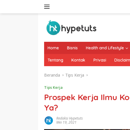
Langsung
ke
konten
Home
Bisnis
Health and Lifestyle
Tentang
Kontak
Privasi
Disclai
Beranda
Tips Kerja
Tips Kerja
Prospek Kerja Ilmu K
Ya?
Redaksi Hypetuts
Mei 19, 2021