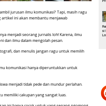
Pr
L
Te
mbil jurusan ilmu komunikasi? Tapi, masih ragu
g artikel ini akan membantu menjawab
R
si
nya menjadi seorang jurnalis loh! Karena, ilmu
Lo
Be
ni dan ilmu dalam mengolah pesan.
d
H
tografi, dan menulis jangan ragu untuk memilih
Te
ilmu komunikasi hanya diperuntukkan untuk
iswa menjadi tidak pede dan mundur perlahan.
tu memiliki cakupan yang sangat luas.
urusan ini hanya cocok untuk yang senang ngomong