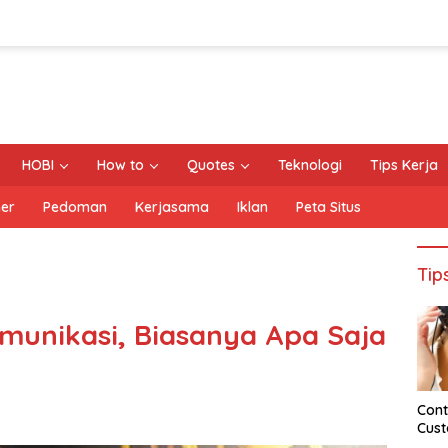
HOBI
How to
Quotes
Teknologi
Tips Kerja
mer
Pedoman
Kerjasama
Iklan
Peta Situs
Tip
omunikasi, Biasanya Apa Saja
Cont
Cust