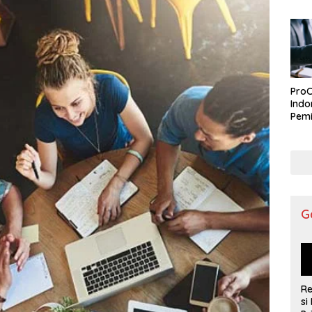
ProC
Indo
Pemi
G
R
si