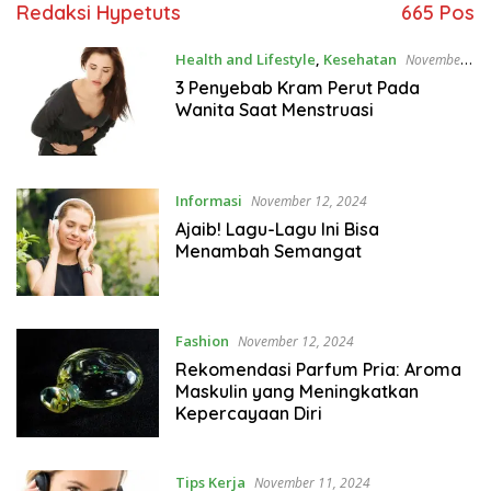
Redaksi Hypetuts
665 Pos
Health and Lifestyle
,
Kesehatan
November
13, 2024
3 Penyebab Kram Perut Pada
Wanita Saat Menstruasi
Informasi
November 12, 2024
Ajaib! Lagu-Lagu Ini Bisa
Menambah Semangat
Fashion
November 12, 2024
Rekomendasi Parfum Pria: Aroma
Maskulin yang Meningkatkan
Kepercayaan Diri
Tips Kerja
November 11, 2024