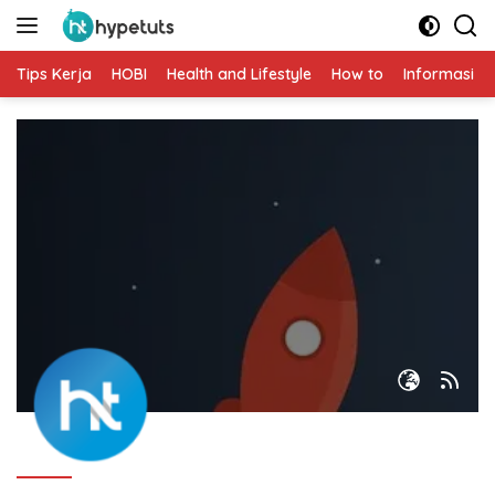
Langsung
ke
konten
Tips Kerja
HOBI
Health and Lifestyle
How to
Informasi