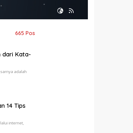
665 Pos
 dari Kata-
dasarnya adalah
an 14 Tips
alui internet,