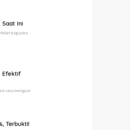
 Saat Ini
mbilan bagi para
 Efektif
re cara mengusir
 Terbukti!