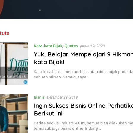
tuts
Kata-kata Bijak
,
Quotes
Januari 2, 2020
Yuk, Belajar Mempelajari 9 Hikmah
kata Bijak!
Kata-kata bijak – menjadi bijak atau tidak bijak pada 
sebuah pilihan. Namun, saya…
Bisnis
Desember 29, 2019
Ingin Sukses Bisnis Online Perhatik
Berikut Ini
Pada Revolusi Industri 4.0 ini, semua bisa dilakukan mel
termasuk juga bisnis online. Bidang…