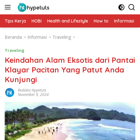
Langsung
ke
konten
Tips Kerja
HOBI
Health and Lifestyle
How to
Informasi
Beranda
Informasi
Traveling
Traveling
Keindahan Alam Eksotis dari Pantai
Klayar Pacitan Yang Patut Anda
Kunjungi
Redaksi Hypetuts
November 9, 2024