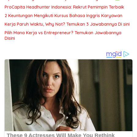
ProCapita Headhunter Indonesia: Rekrut Pemimpin Terbaik
2 Keuntungan Mengikuti Kursus Bahasa Inggris Karyawan
Kerja Paruh Waktu, Why Not? Temukan 3 Jawabannya Di sini
Pilih Mana Kerja vs Entrepreneur? Temukan Jawabannya
Disini