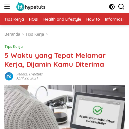
Langsung
ke
konten
Tips Kerja
HOBI
Health and Lifestyle
How to
Informasi
Beranda
Tips Kerja
Tips Kerja
5 Waktu yang Tepat Melamar
Kerja, Dijamin Kamu Diterima
Redaksi Hypetuts
April 29, 2021