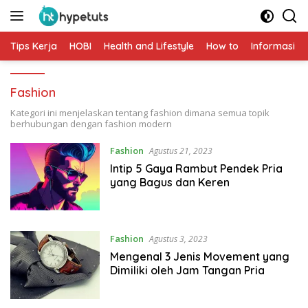
Langsung
ke
konten
Tips Kerja
HOBI
Health and Lifestyle
How to
Informasi
Fashion
Kategori ini menjelaskan tentang fashion dimana semua topik
berhubungan dengan fashion modern
Fashion
Agustus 21, 2023
Intip 5 Gaya Rambut Pendek Pria
yang Bagus dan Keren
Fashion
Agustus 3, 2023
Mengenal 3 Jenis Movement yang
Dimiliki oleh Jam Tangan Pria