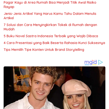
Pagar Kayu di Area Rumah Bisa Menjadi Titik Awal Risiko
Rayap
Jenis-Jenis Artikel Yang Harus Kamu Tahu Dalam Menulis
Artikel
7 Solusi dan Cara Menyingkirkan Tokek di Rumah dengan
Mudah
5 Buku Novel Sastra Indonesia Terbaik yang Wajib Dibaca
4 Cara Presentasi yang Baik Beserta Rahasia Kunci Suksesnya
Tips Memilih Tipe Konten Untuk Brand Storytelling