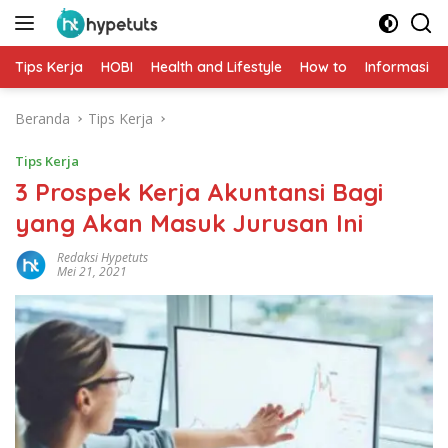
Langsung
ke
konten
Tips Kerja
HOBI
Health and Lifestyle
How to
Informasi
Beranda
Tips Kerja
Tips Kerja
3 Prospek Kerja Akuntansi Bagi
yang Akan Masuk Jurusan Ini
Redaksi Hypetuts
Mei 21, 2021